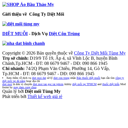
Giới thiệu về Công Ty Diệt Mối
DIỆT MUỖI
- Dịch Vụ
Diệt Côn Trùng
Copyright © 2026 Bản quyền thuộc về
Công Ty Diệt Mối Tùng My
Trụ sở chính:
D19/9 Tổ 19, Ấp 4, xã Vĩnh Lộc B, huyện Bình
Chánh,Tp.HCM - ĐT: 08 6679 9467 - DĐ: 090 866 1945
Chi nhánh:
74/2Q Phạm Văn Chiêu, Phường 14, Gò Vấp,
Tp.HCM - ĐT: 08 6679 9467 - DĐ: 090 866 1945
Xem thêm về dịch vụ
diet moi dat
sử lý
diet con trung
nhận
Bán thuốc diệt muỗi
bạn cần tìm
công ty
diệt mối tại đà nẵng
hoạc địa chỉ
diet moi
là đơn vị chuyên
diet moi tan goc tai tphcm
Adsby
diệt mối tại TPHCM
and
thuốc diệt kiến
Mod
footer by
may dam cong chua
Quản lý bởi
Diệt mối Tùng My
Phát triển bởi
Thiết kế web giá rẻ