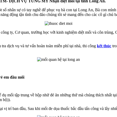
HH-TM- DỊCH VỤ TÙNG MY Nhận diệt mối tại tỉnh Long An.
ột số nhân sự có tay nghề để phục vụ bà con tại Long An, Bà con mình 
t năng động tận tình chu đáo chúng tôi sẻ mang đến cho các cô gì chú 
 công ty, Cơ quan, trường học với kinh nghiệm diệt mối và côn trùng, 
 tra dịch vụ và tư vấn hoàn toàn miễn phí tại nhà, thi công
kết thúc
tro
rẻ em đầu mối
 dụ mối tập trung về hộp nhử đẻ ăn những thứ mà chúng thích nhất tại
m bộ)
).
i vị trí ban đầu, Sau khi mối đe dọa thuốc bắc đầu tấn công và lây nhi