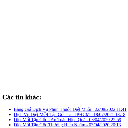
Các tin khác:
Bảng Giá Dịch Vụ Phun Thuốc Diệt Muỗi -
22/08/2022 11:41
Dịch Vụ Diệt MỐI Tận Gốc Tại TPHCM -
18/07/2021 18:18
Diệt Mối Tận Gốc - An Toàn Hiệu Quả -
03/04/2020 22:59
Diệt Mối Tận Gốc Thường Hiểu Nhầm -
03/04/2020 20:13