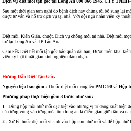
Dịch vụ diệt mối tận gốc tại Long An 090 866 1945, CTY TN
Sau một thời gian tạm nghỉ do bệnh dịch nay chúng tôi bổ sung lại m
được tư vấn và hổ trợ dịch vụ tại nhà. Với đội ngũ nhân viên kỹ thuậ
Diệt mối, Kiến Gián, chuột, Dịch vụ chống mối tại nhà, Diệt mối mọt
trữ tại Long An và TP Tân An.
Cam kết: Diệt hết mối tận gốc bảo quản dài hạn, Được triển khai kiểm
viên kỷ luật thuật giàu kinh nghiệm đảm nhận.
Hướng Dẫn Diệt Tận Gốc.
Nguyên liệu bao gồm
:
Thuốc diệt mối mang tên
PMC 90
và
Hộp t
Phương pháp thực hiện gồm 3 bước như sau:
1
- Dùng hộp mồi nhử mối đặc biệt vào những vị trí đang xuất hiện để
của từng vùng vào từng mùa tỉnh long an là điểm giao giữa tân và na
2
- Xử lý thuốc diệt mối vi sinh vào hộp con nhử mối và để hộp nhử lạ