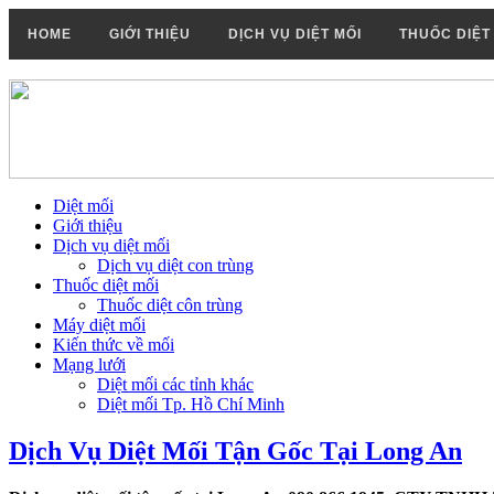
HOME
GIỚI THIỆU
DỊCH VỤ DIỆT MỐI
THUỐC DIỆT
Diệt mối
Giới thiệu
Dịch vụ diệt mối
Dịch vụ diệt con trùng
Thuốc diệt mối
Thuốc diệt côn trùng
Máy diệt mối
Kiến thức về mối
Mạng lưới
Diệt mối các tỉnh khác
Diệt mối Tp. Hồ Chí Minh
Dịch Vụ Diệt Mối Tận Gốc Tại Long An