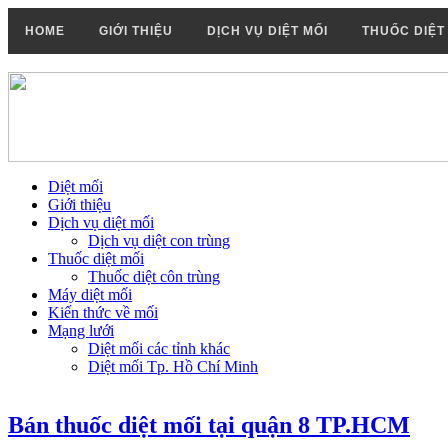
HOME
GIỚI THIỆU
DỊCH VỤ DIỆT MỐI
THUỐC DIỆT
Diệt mối
Giới thiệu
Dịch vụ diệt mối
Dịch vụ diệt con trùng
Thuốc diệt mối
Thuốc diệt côn trùng
Máy diệt mối
Kiến thức về mối
Mạng lưới
Diệt mối các tỉnh khác
Diệt mối Tp. Hồ Chí Minh
Bán thuốc diệt mối tại quận 8 TP.HCM