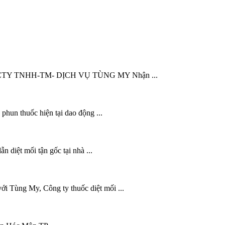
945, CTY TNHH-TM- DỊCH VỤ TÙNG MY Nhận ...
 phun thuốc hiện tại dao động ...
 diệt mối tận gốc tại nhà ...
ới Tùng My, Công ty thuốc diệt mối ...