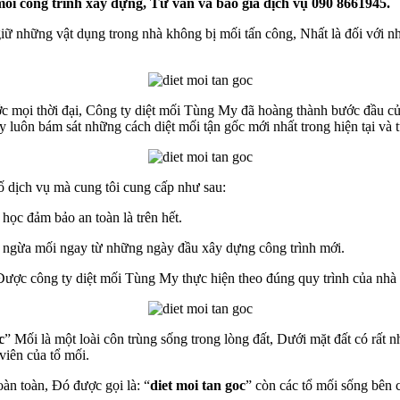
mối công trình xây dựng, Tư vấn và báo giá dịch vụ 090 8661945.
giữ những vật dụng trong nhà không bị mối tấn công, Nhất là đối với
ước mọi thời đại, Công ty diệt mối Tùng My đã hoàng thành bước đầu c
 luôn bám sát những cách diệt mối tận gốc mới nhất trong hiện tại và t
ố dịch vụ mà cung tôi cung cấp như sau:
học đảm bảo an toàn là trên hết.
 ngừa mối ngay từ những ngày đầu xây dựng công trình mới.
ược công ty diệt mối Tùng My thực hiện theo đúng quy trình của nhà 
c
” Mối là một loài côn trùng sống trong lòng đất, Dưới mặt đất có rất
viên của tổ mối.
oàn toàn, Đó được gọi là: “
diet moi tan goc
” còn các tổ mối sống bên 