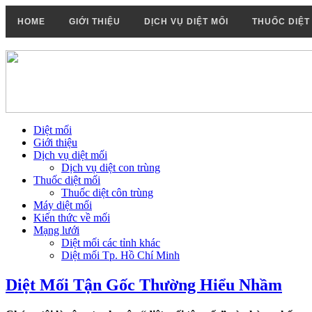
HOME
GIỚI THIỆU
DỊCH VỤ DIỆT MỐI
THUỐC DIỆT
Diệt mối
Giới thiệu
Dịch vụ diệt mối
Dịch vụ diệt con trùng
Thuốc diệt mối
Thuốc diệt côn trùng
Máy diệt mối
Kiến thức về mối
Mạng lưới
Diệt mối các tỉnh khác
Diệt mối Tp. Hồ Chí Minh
Diệt Mối Tận Gốc Thường Hiểu Nhầm