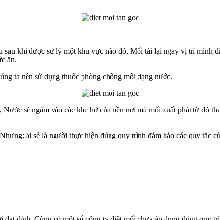
sau khi được sử lý một khu vực nào đó, Mối tái lại ngay vị trí mình đã
ức ăn.
Chúng ta nên sử dụng thuốc phòng chống mối dạng nước.
đó, Nước sẻ ngấm vào các khe hở của nền nơi mà mối xuất phát từ đó th
Nhưng; ai sẻ là người thực hiện đúng quy trình đảm bảo các quy tắc củ
.
ới đạt đỉnh, Cũng có một số công ty diệt mối chưa áp dụng đúng quy trìn