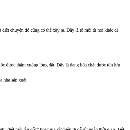
 diệt chuyện đó cũng có thể xãy ra, Đây là tổ mối từ nơi khác di
uốc được thấm xuống lòng đất, Đây là dạng hóa chất được tồn lưu
a nhà sản xuất.
h “diệt mối tận gốc” hoặc giã vờ quên đi để rút ngắn thời gian, Tiết