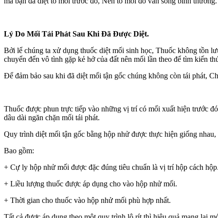
mà bạn đã diệt tổ mối trước đó, Nên tổ mối đó vẫn sống bình thường.
Lý Do Mối Tái Phát Sau Khi Đã Được Diệt.
Bởi lể chúng ta xử dụng thuốc diệt mối sinh học, Thuốc không tồn lưu 
chuyển đến vô tình gặp kẻ hở của đất nên mối lần theo để tìm kiến th
Để đảm bảo sau khi đã diệt mối tận gốc chúng không còn tái phát, 
Thuốc được phun trực tiếp vào những vị trí có mối xuất hiện trước 
dâu dài ngăn chặn mối tái phát.
Quy trình diệt mối tận gốc bằng hộp nhử được thực hiện giống nhau, 
Bao gồm:
+ Cự ly hộp nhử mối được đặc đúng tiêu chuẩn là vị trí hộp cách hộp
+ Liều lượng thuốc được áp dụng cho vào hộp nhử mối.
+ Thời gian cho thuốc vào hộp nhử mối phù hợp nhất.
Tất cả được áp dụng theo một quy trình lô rít thì hiệu quả mang lại m