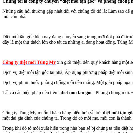
Chúng tôi là công ty chuyên “diệt mối tận gốc” và phòng chống 
Những câu hỏi thường gặp nhất đối với chúng tôi đó là: Làm sao để 
mối cắn phá.
Diệt mối tận gốc hiện nay đang chuyển sang trang mới đột phá đi tr
đây là một thử thách lớn cho tất cả những ai đang hoạt động, Tùng My
Công ty diệt mối Tùng My
xin giới thiệu đến quý khách hàng một s
Dịch vụ diệt mối tận gốc tại nhà, Áp dụng phương pháp diệt mối sinh 
Dịch vụ phun thuốc phòng chống mối nền móng, Một giải pháp ngăn
Tất cả các biện pháp nêu trên “
diet moi tan goc
” Phong chong moi. Đ
Công ty Tùng My muốn khách hàng hiểu hơn về từ “
diệt mối tận gố
một đại gia đình của chúng ta, Trong đó có mối mẹ, mối con là thành 
Trong khi đó tổ mối xuất hiện trong nhà bạn sẻ bị chúng ta tiêu diệt h