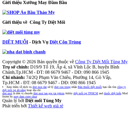
Giới thiệu Xưỡng May Đầm Bầu
Giới thiệu về Công Ty Diệt Mối
DIỆT MUỖI
- Dịch Vụ
Diệt Côn Trùng
Copyright © 2026 Bản quyền thuộc về
Công Ty Diệt Mối Tùng My
Trụ sở chính:
D19/9 Tổ 19, Ấp 4, xã Vĩnh Lộc B, huyện Bình
Chánh,Tp.HCM - ĐT: 08 6679 9467 - DĐ: 090 866 1945
Chi nhánh:
74/2Q Phạm Văn Chiêu, Phường 14, Gò Vấp,
Tp.HCM - ĐT: 08 6679 9467 - DĐ: 090 866 1945
Xem thêm về dịch vụ
diet moi dat
sử lý
diet con trung
nhận
Bán thuốc diệt muỗi
bạn cần tìm
công ty
diệt mối tại đà nẵng
hoạc địa chỉ
diet moi
là đơn vị chuyên
diet moi tan goc tai tphcm
Adsby
diệt mối tại TPHCM
and
thuốc diệt kiến
Mod
footer by
may dam cong chua
Quản lý bởi
Diệt mối Tùng My
Phát triển bởi
Thiết kế web giá rẻ