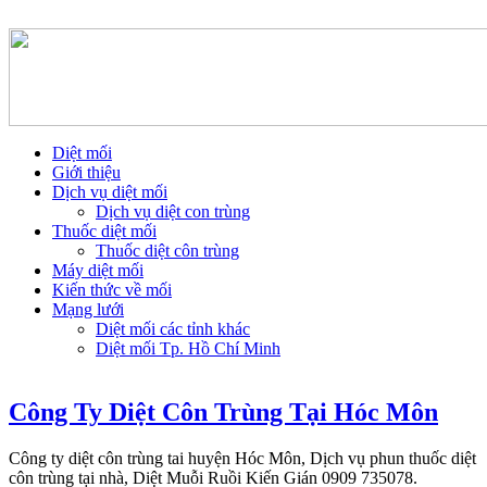
Diệt mối
Giới thiệu
Dịch vụ diệt mối
Dịch vụ diệt con trùng
Thuốc diệt mối
Thuốc diệt côn trùng
Máy diệt mối
Kiến thức về mối
Mạng lưới
Diệt mối các tỉnh khác
Diệt mối Tp. Hồ Chí Minh
Công Ty Diệt Côn Trùng Tại Hóc Môn
Công ty diệt côn trùng tai huyện Hóc Môn, Dịch vụ phun thuốc diệt
côn trùng tại nhà, Diệt Muỗi Ruồi Kiến Gián 0909 735078.