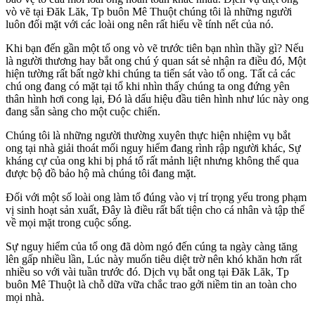
vò vẽ tại Đăk Lăk, Tp buôn Mê Thuột chúng tôi là những người
luôn đối mặt với các loài ong nên rất hiểu về tính nết của nó.
Khi bạn đến gần một tổ ong vò vẽ trước tiên bạn nhìn thầy gì? Nếu
là người thương hay bắt ong chú ý quan sát sẻ nhận ra điều đó, Một
hiện tường rất bất ngờ khi chúng ta tiến sát vào tổ ong. Tất cả các
chú ong đang có mặt tại tổ khi nhìn thấy chúng ta ong đứng yên
thân hình hơi cong lại, Đó là dấu hiệu đầu tiên hình như lúc này ong
đang sẵn sàng cho một cuộc chiến.
Chúng tôi là những người thường xuyên thực hiện nhiệm vụ bắt
ong tại nhà giải thoát mối nguy hiểm đang rình rập người khác, Sự
kháng cự của ong khi bị phá tổ rất mảnh liệt nhưng không thể qua
được bộ đồ bảo hộ mà chúng tôi đang mặt.
Đối với một số loài ong làm tổ đúng vào vị trí trọng yếu trong phạm
vị sinh hoạt sản xuất, Đây là điều rất bất tiện cho cá nhân và tập thể
về mọi mặt trong cuộc sống.
Sự nguy hiểm của tổ ong đã dòm ngó đến cúng ta ngày càng tăng
lên gấp nhiều lần, Lúc này muốn tiêu diệt trờ nên khó khăn hơn rất
nhiều so với vài tuần trước đó. Dịch vụ bắt ong tại Đăk Lăk, Tp
buôn Mê Thuột là chỗ dữa vữa chắc trao gởi niềm tin an toàn cho
mọi nhà.