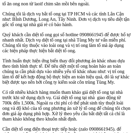
tổ ăn ong non từ laoif chim săn mồi bên ngoài.
Chúng tôi là dịch vụ bắt tổ ong tại TP HCM và các tỉnh Lân Cận
như: BÌnh Dương, Long An, Tây Ninh. Đơn vị dịch vụ tiêu diệt tận
gốc tổ ong tại nhà giá rẻ có bảo hành.
Quý khách cần diệt tổ ong gọi số hotline 0908661945 để được hổ tợ
nhanh nhất. Dịch vụ diệt tổ ong tại nhà Tùng My tư vấn miễn phí.
Chúng tôi tùy thuộc vào loài ong và vị trí ong làm tổ mà áp dụng
các biện pháp thực hiện bắt diệt tổ ong.
Tình huấn thực hiện ứng biến thay đổi phương án khác nhau dựa
theo tình hình thực tế. Để tiêu diệt một tổ ong hoàn hảo an toàn
chúng ta cần phải dựa vào nhiều yếu tố khác nhau như: vị trí ong
làm tổ để kết hợp động bộ thực hiện an toàn hiệu quả, đó là sự khác
biệt được tạo nên bởi công ty kiểm soát côn trùng Tùng My.
Có rất nhiều khách hàng muốn tham khảo giá diệt tổ ong tại nhà
trước khi sử dụng dịch vụ. Giá diệt tổ ong tại nhà giao động từ
700k đến 1,500k. Ngoài ra chi phí có thể phát sinh tùy thuột loài
ong và độ khó của tổ ong phương án xử lý tổ ong để chúng tôi chọn
đơn giá áp dụng phù hợp. Xử lý theo yêu cầu bắt diệt tất cả chỉ là
tham khảo không theo khuôn nhất định.
Cần diệt tổ ong điện thoại trực tiếp hoặc (zalo 0908661945). để