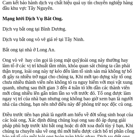
Cam kết bảo hành dịch vụ chất hiệu quả uy tín chuyên nghiệp hàng
đầu khu vực Tây Nguyên.
Mạng lưới Dịch Vụ Bắt Ong.
Dịch vụ bắt ong tại Bình Dương.
Dịch vụ bắt ong vò vẽ giá rẻ tại Tây Ninh.
Bắt ong tại nhà ở Long An.
Ong vò vẽ hay còn gọi là (ong mặt quỷ)loài ong này thường hay
làm tổ ở các vị trí khuất tầm nhìn, khóa quan sát chúng ta cần phải
thận trọng, loài ong này tự kéo đến làm tổ sinh sản mà không tự bổ
đi gây ra nhiều trở ngại cho chúng ta, Khi mới tạo dựng xây tổ ong
chưa nhiều thành viên nên không tỏ ra nguy hiểm với mọi vật xung
quanh, nhưng sau thời gian 3 đến 4 tuần tỏ lớn dần các thành viên
mới cũng nhiều lên gấn trăm lần so với trước đó. Tổ ong được làm
ngay vị trí của nhà bạn nhưng ong không bao giờ xem bạn là người
nhà của chúng, bạn nên nhớ điều này để phòng trừ nọc độc củ ong.
Điều trước tiên bạn phải là người am hiểu về đời sống sinh hoạt của
các loài ong, Xác định đúng chủng loại ong sau đó áp dụng giải
pháp phù hợp trước khi bắt ong hoặc di dời xoa đuổi tùy ý bạn, Khi
chúng ta chuyên sâu về ong thì mới hiểu được cách bố trí phân công
bảo vệ tổ của mồi loài ong hoàn toàn khác nhau. Dịch vụ diệt ong