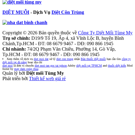
DIỆT MUỖI
- Dịch Vụ
Diệt Côn Trùng
Copyright © 2026 Bản quyền thuộc về
Công Ty Diệt Mối Tùng My
Trụ sở chính:
D19/9 Tổ 19, Ấp 4, xã Vĩnh Lộc B, huyện Bình
Chánh,Tp.HCM - ĐT: 08 6679 9467 - DĐ: 090 866 1945
Chi nhánh:
74/2Q Phạm Văn Chiêu, Phường 14, Gò Vấp,
Tp.HCM - ĐT: 08 6679 9467 - DĐ: 090 866 1945
Xem thêm về dịch vụ
diet moi dat
sử lý
diet con trung
nhận
Bán thuốc diệt muỗi
bạn cần tìm
công ty
diệt mối tại đà nẵng
hoạc địa chỉ
diet moi
là đơn vị chuyên
diet moi tan goc tai tphcm
Adsby
diệt mối tại TPHCM
and
thuốc diệt kiến
Mod
footer by
may dam cong chua
Quản lý bởi
Diệt mối Tùng My
Phát triển bởi
Thiết kế web giá rẻ