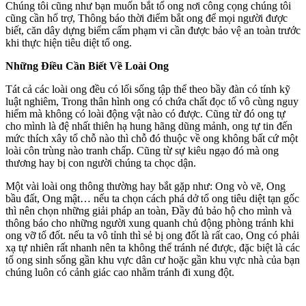
Chúng tôi cũng như bạn muốn bắt tổ ong nơi công cọng chúng tôi
cũng cần hổ trợ, Thông báo thời điểm bắt ong để mọi người được
biết, căn dây dựng biểm cấm phạm vi cần được bảo vệ an toàn trước
khi thực hiện tiêu diệt tổ ong.
Những Điều Cần Biết Về Loài Ong
Tát cả các loài ong đều có lối sống tập thể theo bầy đàn có tính kỹ
luật nghiêm, Trong thân hình ong có chứa chất đọc tố vô cùng nguy
hiểm mà không có loài động vật nào có được. Cũng từ đó ong tự
cho mình là đệ nhất thiên hạ hung hãng dũng mảnh, ong tự tin đến
mức thích xây tổ chỗ nào thì chỗ đó thuộc về ong không bất cứ một
loài côn trùng nào tranh chấp. Cũng từ sự kiêu ngạo đó mà ong
thương hay bị con người chúng ta chọc dận.
Một vài loài ong thông thường hay bắt gặp như: Ong vò vẽ, Ong
bầu đất, Ong mật… nếu ta chọn cách phá dở tổ ong tiêu diệt tạn gốc
thì nên chọn những giải pháp an toàn, Đầy đủ bảo hộ cho mình và
thông báo cho những người xung quanh chủ động phòng tránh khi
ong vỡ tổ đốt. nếu ta vô tỉnh thì sẻ bị ong đốt là rất cao, Ong có phải
xạ tự nhiên rất nhanh nên ta không thể tránh né được, đặc biệt là các
tổ ong sinh sống gần khu vực dân cư hoặc gần khu vực nhà của bạn
chúng luôn có cảnh giác cao nhằm tránh đi xung đột.