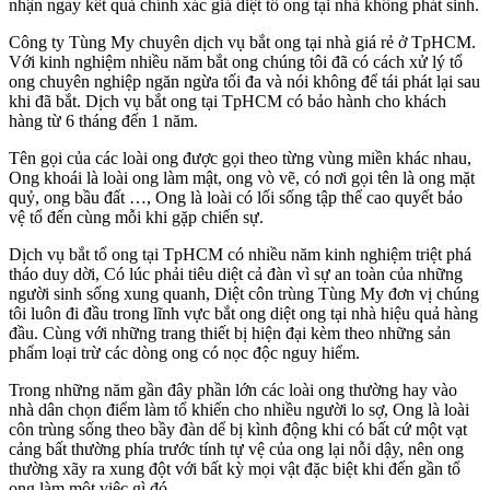
nhận ngay kết quả chính xác giá diệt tổ ong tại nhà không phát sinh.
Công ty Tùng My chuyên dịch vụ bắt ong tại nhà giá rẻ ở TpHCM.
Với kinh nghiệm nhiều năm bắt ong chúng tôi đã có cách xử lý tổ
ong chuyên nghiệp ngăn ngừa tối đa và nói không để tái phát lại sau
khi đã bắt. Dịch vụ bắt ong tại TpHCM có bảo hành cho khách
hàng từ 6 tháng đến 1 năm.
Tên gọi của các loài ong được gọi theo từng vùng miền khác nhau,
Ong khoái là loài ong làm mật, ong vò vẽ, có nơi gọi tên là ong mặt
quỷ, ong bầu đất …, Ong là loài có lối sống tập thể cao quyết bảo
vệ tổ đến cùng mỗi khi gặp chiến sự.
Dịch vụ bắt tổ ong tại TpHCM có nhiều năm kinh nghiệm triệt phá
tháo duy dời, Có lúc phải tiêu diệt cả đàn vì sự an toàn của những
người sinh sống xung quanh, Diệt côn trùng Tùng My đơn vị chúng
tôi luôn đi đầu trong lĩnh vực bắt ong diệt ong tại nhà hiệu quả hàng
đầu. Cùng với những trang thiết bị hiện đại kèm theo những sản
phẩm loại trừ các dòng ong có nọc độc nguy hiểm.
Trong những năm gần đây phần lớn các loài ong thường hay vào
nhà dân chọn điểm làm tổ khiến cho nhiều người lo sợ, Ong là loài
côn trùng sống theo bầy đàn dể bị kình động khi có bất cứ một vạt
cảng bất thường phía trước tính tự vệ của ong lại nỗi dậy, nên ong
thường xãy ra xung đột với bất kỳ mọi vật đặc biệt khi đến gần tổ
ong làm một việc gì đó.