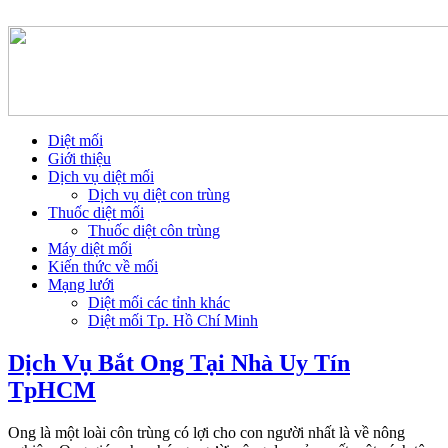
Diệt mối
Giới thiệu
Dịch vụ diệt mối
Dịch vụ diệt con trùng
Thuốc diệt mối
Thuốc diệt côn trùng
Máy diệt mối
Kiến thức về mối
Mạng lưới
Diệt mối các tỉnh khác
Diệt mối Tp. Hồ Chí Minh
Dịch Vụ Bắt Ong Tại Nhà Uy Tín
TpHCM
Ong là một loài côn trùng có lợi cho con người nhất là về nông