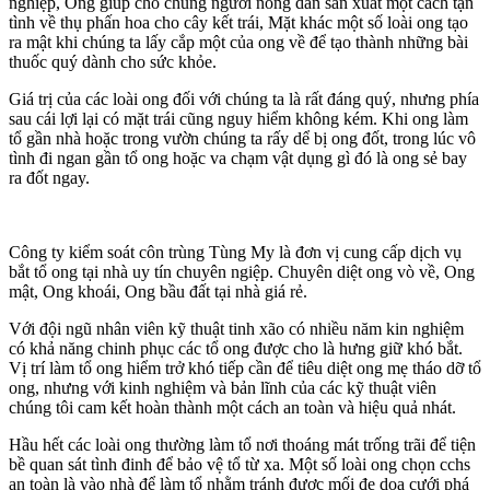
nghiệp, Ong giúp cho chúng người nông dan sản xuất một cách tận
tình về thụ phấn hoa cho cây kết trái, Mặt khác một số loài ong tạo
ra mật khi chúng ta lấy cắp một của ong về để tạo thành những bài
thuốc quý dành cho sức khỏe.
Giá trị của các loài ong đối với chúng ta là rất đáng quý, nhưng phía
sau cái lợi lại có mặt trái cũng nguy hiểm không kém. Khi ong làm
tổ gần nhà hoặc trong vườn chúng ta rấy dể bị ong đốt, trong lúc vô
tình đi ngan gần tổ ong hoặc va chạm vật dụng gì đó là ong sẻ bay
ra đốt ngay.
Công ty kiểm soát côn trùng Tùng My là đơn vị cung cấp dịch vụ
bắt tổ ong tại nhà uy tín chuyên ngiệp. Chuyên diệt ong vò về, Ong
mật, Ong khoái, Ong bầu đất tại nhà giá rẻ.
Với đội ngũ nhân viên kỹ thuật tinh xão có nhiều năm kin nghiệm
có khả năng chinh phục các tổ ong được cho là hưng giữ khó bắt.
Vị trí làm tổ ong hiểm trở khó tiếp cần để tiêu diệt ong mẹ tháo dỡ tổ
ong, nhưng với kinh nghiệm và bản lĩnh của các kỹ thuật viên
chúng tôi cam kết hoàn thành một cách an toàn và hiệu quả nhát.
Hầu hết các loài ong thường làm tổ nơi thoáng mát trống trãi để tiện
bề quan sát tình đinh để bảo vệ tổ từ xa. Một số loài ong chọn cchs
an toàn là vào nhà để làm tổ nhằm tránh được mối đe dọa cưới phá