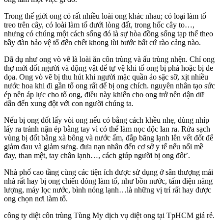
Trong thế giới ong có rất nhiều loài ong khác nhau; có loại làm tổ
treo trên cây, có loài làm tổ dưới lòng đất, trong hốc cây to…,
nhưng có chúng một cách sống đó là sự hòa đồng sống tạp thể theo
bầy đàn bảo vệ tổ đến chết khong lùi bước bất cứ rào cảng nào.
Dã dụ như ong vò vẽ là loài ăn côn trùng và ấu trùng nhện. Chỉ ong
thợ mới đốt người và động vật để tự vệ khi tổ ong bị phá hoặc bị đe
dọa. Ong vò vẽ bị thu hút khi người mặc quần áo sặc sỡ, xịt nhiều
nước hoa khi đi gần tổ ong rất dể bị ong chích. nguyên nhân tạo sức
ép nên áp lực cho tổ ong, điều này khiến cho ong trở nên dận dữ
dẫn đến xung đột với con người chúng ta.
Nếu bị ong đốt lấy vòi ong nếu có bằng cách khều nhẹ, dùng nhíp
lấy ra tránh nặn ép bằng tay vì có thể làm nọc độc lan ra. Rửa sạch
vùng bị đốt bằng xà bông và nước ấm, đắp băng lạnh lên vết đốt để
giảm đau và giảm sưng. đưa nạn nhân đến cơ sở y tế nếu nổi mề
đay, than mệt, tay chân lạnh…, cách giúp người bị ong đốt’.
Nhà phố cao tầng cùng các tiện ích được sử dụng ở sân thượng mái
nhà rất hay bị ong chiến đóng làm tổ, như bồn nước, tấm điện năng
lượng, máy lọc nước, bình nóng lạnh…là những vị trí rất hay được
ong chọn nơi làm tổ.
công ty diệt côn trùng Tùng My dịch vụ diệt ong tại TpHCM giá rẻ.