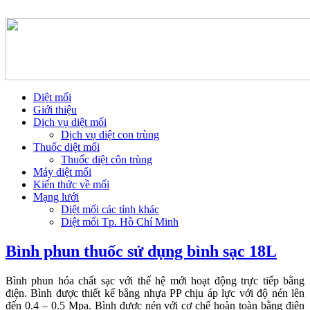
Diệt mối
Giới thiệu
Dịch vụ diệt mối
Dịch vụ diệt con trùng
Thuốc diệt mối
Thuốc diệt côn trùng
Máy diệt mối
Kiến thức về mối
Mạng lưới
Diệt mối các tỉnh khác
Diệt mối Tp. Hồ Chí Minh
Bình phun thuốc sử dụng bình sạc 18L
Bình phun hóa chất sạc với thế hệ mới hoạt động trực tiếp bằng
điện. Bình được thiết kế bằng nhựa PP chịu áp lực với độ nén lên
đến 0.4 – 0.5 Mpa. Bình được nén với cơ chế hoàn toàn bằng điện