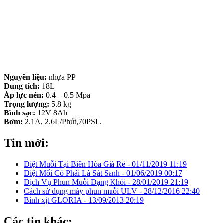
Nguyên liệu:
nhựa PP
Dung tích:
18L
Áp lực nén:
0.4 – 0.5 Mpa
Trọng lượng:
5.8 kg
Bình sạc:
12V 8Ah
Bơm:
2.1A, 2.6L/Phút,70PSI .
Tin mới:
Diệt Muỗi Tại Biên Hòa Giá Rẻ -
01/11/2019 11:19
Diệt Mối Có Phải Là Sát Sanh -
01/06/2019 00:17
Dịch Vụ Phun Muỗi Dạng Khói -
28/01/2019 21:19
Cách sử dụng máy phun muỗi ULV -
28/12/2016 22:40
Bình xịt GLORIA -
13/09/2013 20:19
Các tin khác: