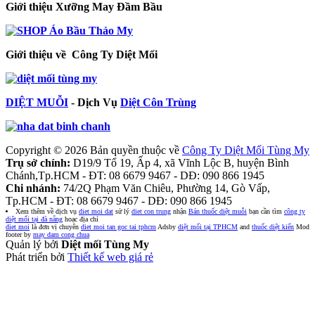
Giới thiệu Xưỡng May Đầm Bầu
Giới thiệu về Công Ty Diệt Mối
DIỆT MUỖI
- Dịch Vụ
Diệt Côn Trùng
Copyright © 2026 Bản quyền thuộc về
Công Ty Diệt Mối Tùng My
Trụ sở chính:
D19/9 Tổ 19, Ấp 4, xã Vĩnh Lộc B, huyện Bình
Chánh,Tp.HCM - ĐT: 08 6679 9467 - DĐ: 090 866 1945
Chi nhánh:
74/2Q Phạm Văn Chiêu, Phường 14, Gò Vấp,
Tp.HCM - ĐT: 08 6679 9467 - DĐ: 090 866 1945
Xem thêm về dịch vụ
diet moi dat
sử lý
diet con trung
nhận
Bán thuốc diệt muỗi
bạn cần tìm
công ty
diệt mối tại đà nẵng
hoạc địa chỉ
diet moi
là đơn vị chuyên
diet moi tan goc tai tphcm
Adsby
diệt mối tại TPHCM
and
thuốc diệt kiến
Mod
footer by
may dam cong chua
Quản lý bởi
Diệt mối Tùng My
Phát triển bởi
Thiết kế web giá rẻ