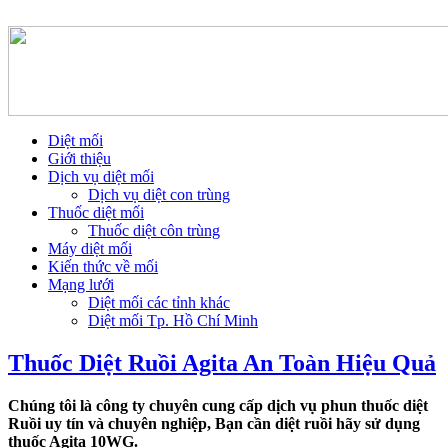
Diệt mối
Giới thiệu
Dịch vụ diệt mối
Dịch vụ diệt con trùng
Thuốc diệt mối
Thuốc diệt côn trùng
Máy diệt mối
Kiến thức về mối
Mạng lưới
Diệt mối các tỉnh khác
Diệt mối Tp. Hồ Chí Minh
Thuốc Diệt Ruồi Agita An Toàn Hiệu Quả
Chúng tôi là công ty chuyên cung cấp dịch vụ phun thuốc diệt
Ruồi uy tín và chuyên nghiệp, Bạn cần diệt ruồi hãy sử dụng
thuốc Agita 10WG.