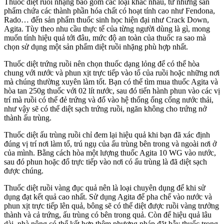
Thuốc diệt ruồi nhặng bao gồm các loại khác nhau, từ những sản
phẩm chứa các thành phần hóa chất có hoạt tính cao như Fendona,
Rado… đến sản phẩm thuốc sinh học hiện đại như Crack Down,
Agita. Tùy theo nhu cầu thực tế của từng người dùng là gì, mong
muốn tính hiệu quả tới đâu, mức độ an toàn của thuốc ra sao mà
chọn sử dụng một sản phẩm diệt ruồi nhặng phù hợp nhất.
Thuốc diệt trứng ruồi nên chọn thuốc dạng lỏng để có thể hòa
chung với nước và phun xịt trực tiếp vào tổ của ruồi hoặc những nơi
mà chúng thường xuyên làm tốt. Bạn có thể tìm mua thuốc Agita và
hòa tan 250g thuốc với 02 lít nước, sau đó tiến hành phun vào các vị
trí mà ruồi có thể đẻ trứng và đổ vào hệ thống ống cống nước thải,
như vậy sẽ có thể diệt sạch trứng ruồi, ngăn không cho trứng nở
thành ấu trùng.
Thuốc diệt ấu trùng ruồi chỉ đem lại hiệu quả khi bạn đã xác định
đúng vị trí nơi làm tổ, trú ngụ của ấu trùng bên trong và ngoài nơi ở
của mình. Bằng cách hòa một lượng thuốc Agita 10 WG vào nước,
sau đó phun hoặc đổ trực tiếp vào nơi có ấu trùng là đã diệt sạch
được chúng.
Thuốc diệt ruồi vàng đục quả nên là loại chuyên dụng để khi sử
dụng đạt kết quả cao nhất. Sử dụng Agita để pha chế vào nước và
phun xịt trực tiếp lên quả, bông sẽ có thể diệt được ruồi vàng trưởng
thành và cả trứng, ấu trùng có bên trong quả. Còn để hiệu quả lâu
dài, nhà nông có thể kết hợp thêm phương pháp đặt bẫy thuốc trong