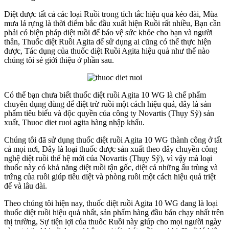
Diệt được tất cả các loại Ruồi trong tích tắc hiệu quả kéo dài, Mùa
mưa lá rựng là thời điểm bắc đầu xuất hiện Ruồi rất nhiều, Bạn cần
phải có biện pháp diệt ruồi để báo vệ sức khỏe cho bạn và người
thân, Thuốc diệt Ruồi Agita dể sử dụng ai cũng có thể thực hiện
được, Tác dụng của thuốc diệt Ruồi Agita hiệu quả như thế nào
chúng tôi sẻ giới thiệu ở phần sau.
Có thể bạn chưa biết thuốc diệt ruồi Agita 10 WG là chế phẩm
chuyên dụng dùng để diệt trừ ruồi một cách hiệu quả, đây là sản
phẩm tiêu biểu và độc quyền của công ty Novartis (Thụy Sỹ) sản
xuất, Thuoc diet ruoi agita hàng nhập khẩu.
Chúng tôi đã sử dụng thuốc diệt ruồi Agita 10 WG thành công ở tất
cả mọi nơi, Đây là loại thuốc được sản xuất theo dây chuyền công
nghệ diệt ruồi thế hệ mới của Novartis (Thụy Sỹ), vì vậy mà loại
thuốc này có khả năng diệt ruồi tận gốc, diệt cả những ấu trùng và
trứng của ruồi giúp tiêu diệt và phòng ruồi một cách hiệu quả triệt
để và lâu dài.
Theo chúng tôi hiện nay, thuốc diệt ruồi Agita 10 WG đang là loại
thuốc diệt ruồi hiệu quả nhất, sản phẩm hàng đầu bán chạy nhất trên
thị trường, Sự tiện lợi của thuốc Ruồi này giúp cho mọi người ngày