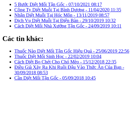
5 Bước Diệt Mối Tận Gốc -
07/10/2021 08:17
Công Ty Diệt Muỗi Tại Bình Dương -
11/04/2020 11:35
Nhận Diệt Muỗi Tại Hóc Môn -
13/11/2019 08:57
Dịch Vụ Diệt Muỗi Tại Điện Bàn -
29/10/2019 10:32
Cách Diệt Mối Nhà Xưởng Tận Gốc -
24/09/2019 10:11
Các tin khác:
Thuốc Nào Diệt Mối Tận Gốc Hiệu Quả -
25/06/2019 22:56
Thuốc Diệt Mối Sinh Học -
22/02/2019 10:04
Cách Diệt Bọ Chét Cho Chó Mèo -
15/12/2018 22:35
Điều Già Xãy Ra Khi Ruồi Đậu Vào Thức Ăn Của Bạn -
30/09/2018 08:53
Cần Diệt Mối Tận Gốc -
05/09/2018 10:45