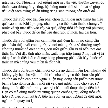
ngay sau đó. Ngoài ra, với giống ruồi này thì việc thường xuyên đổ
thuốc vào đường ống cống, hệ thống nước thải sinh hoạt sẽ giúp
tiêu diệt sạch trứng và ấu trùng đang sinh trưởng bên dưới đó.
Thuốc diệt ruồi đục trái cần phải chọn đúng loại mới mang lại hiệu
quả cao nhất. Khi áp dụng, nhà nông có thể hoàn thuốc chung với
nước và xịt trực tiếp vào cây và quả, đồng thời kết hợp với phương
pháp đặt bẫy thuốc để có thể tiêu diệt ruồi tốt hơn, lâu dài hơn.
Thuốc diệt ruồi giấm bên cạnh hiệu quả đem lại thì nó cũng cần
phải thân thiện với con người, vì nơi mà người ta sẽ thường xuyên
sử dụng thuốc để diệt những con ruồi giấm gần vị trí bếp, nơi đặt
thức ăn. Với đặc tính nhỏ nhắn, xuất hiện trập trung ở một vài vị trí
thì quá trình diệt loài ruồi này bằng phương pháp đặt bẫy thuốc vào
thức ăn mà chúng yêu thích là tốt nhất.
Thuốc diệt ruồi trong chăn nuôi có thể áp dụng nhiều loại, nhưng để
không gây hại cho vật nuôi thì các nhà nông có thể chọn sản phẩm
có tính an toàn cao như Agita. Hiện nay, dòng sản phẩm này được
bán ra bao gồm cả dạng mồi rãi và dạng nước, giúp cho việc sử
dụng thuốc diệt ruồi trong các trại chăn nuôi được thuận tiện hơn.
Bạn có thể dùng thuốc rãi xung quanh chuồng trại, đồng thời kết
hợp với việc phun xịt trực tiếp lên ruồi và môi trường để diệt ruồi,
ngăn ruồi quay trở lại.