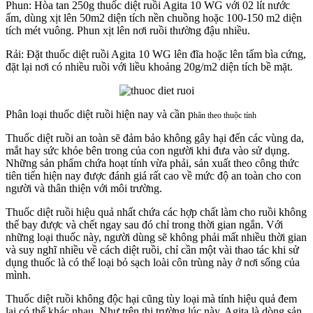
Phun: Hòa tan 250g thuốc diệt ruồi Agita 10 WG với 02 lít nước
ấm, dùng xịt lên 50m2 diện tích nền chuồng hoặc 100-150 m2 diện
tích mét vuông. Phun xịt lên nơi ruồi thường đậu nhiều.
Rải: Đặt thuốc diệt ruồi Agita 10 WG lên đĩa hoặc lên tấm bìa cứng,
đặt lại nơi có nhiều ruồi với liều khoảng 20g/m2 diện tích bề mặt.
Phân loại thuốc diệt ruồi hiện nay và cần p
hân theo thuộc tính
Thuốc diệt ruồi an toàn sẽ đảm bảo không gây hại đến các vùng da,
mắt hay sức khỏe bên trong của con người khi đưa vào sử dụng.
Những sản phẩm chứa hoạt tính vừa phải, sản xuất theo công thức
tiên tiến hiện nay được đánh giá rất cao về mức độ an toàn cho con
người và thân thiện với môi trường.
Thuốc diệt ruồi hiệu quả nhất chứa các hợp chất làm cho ruồi không
thể bay được và chết ngay sau đó chỉ trong thời gian ngắn. Với
những loại thuốc này, người dùng sẽ không phải mất nhiều thời gian
và suy nghĩ nhiều về cách diệt ruồi, chỉ cần một vài thao tác khi sử
dụng thuốc là có thể loại bỏ sạch loài côn trùng này ở nơi sống của
mình.
Thuốc diệt ruồi không độc hại cũng tùy loại mà tính hiệu quả đem
lại có thể khác nhau. Như trên thị trường lúc này, Agita là dòng sản