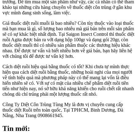
trường. Để tìm mua một sản phẩm như vậy, các cá nhân có thể tham
khảo tại những cửa hàng chuyên về thuốc diệt côn trùng ở gần khu
vực mình đang sinh sống, làm việc.
Giá thuốc diệt ruồi muỗi là bao nhiêu? Còn tùy thuộc vào loại thuốc
mà bạn mua là gì, số lượng bao nhiêu mà giá bán trên mỗi sản phẩm
sẽ có sự khác biệt nhất định. Tại Saigon Insect Control thì thuốc diệt
ruồi Agita được bán ra với dạng hộp 100gr và dạng gói 20gr, còn
thuốc diệt muỗi thì có nhiều sản phẩm thuộc các thương hiệu khác
nhau. Để được tư vấn và biết nhiều hơn về giá bán, bạn hãy liên hệ
với chúng tôi để được tư vấn kỹ hơn.
Cách diệt ruồi hiệu quả bằng thuốc có tốt? Khi chưa tự mình thực
hiện qua cách diệt ruồi bằng thuốc, những hoài nghi của mọi người
về tính hiệu quả mà phương pháp này có thể mang lại vốn là điều
hiển nhiên sẽ có. Với sự có mặt của nhiều chế phẩm diệt ruồi tiên
tiến như hiện nay, nó sở hữu khả năng khiến cho ruồi chết rất nhanh
chóng dù chỉ trúng phải một lượng thuốc rất nhỏ.
Công Ty Diệt Côn Trùng Tùng My là đơn vị chuyên cung cấp
thuốc diệt Ruồi trên toàn quốc, Tại TPHCM, Binh Dương, Đà
Nẵng, Nha Trang 0908661945.
Tin mới: