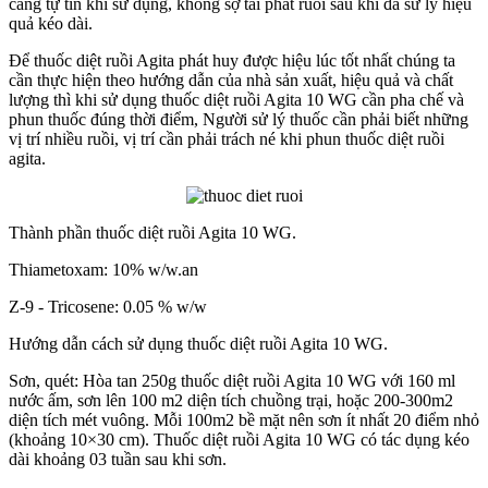
càng tự tin khi sử dụng, không sợ tái phát ruồi sau khi đã sử lý hiệu
quả kéo dài.
Để thuốc diệt ruồi Agita phát huy được hiệu lúc tốt nhất chúng ta
cần thực hiện theo hướng dẫn của nhà sản xuất, hiệu quả và chất
lượng thì khi sử dụng thuốc diệt ruồi Agita 10 WG cần pha chế và
phun thuốc đúng thời điểm, Người sử lý thuốc cần phải biết những
vị trí nhiều ruồi, vị trí cần phải trách né khi phun thuốc diệt ruồi
agita.
Thành phần thuốc diệt ruồi Agita 10 WG.
Thiametoxam: 10% w/w.an
Z-9 - Tricosene: 0.05 % w/w
Hướng dẫn cách sử dụng thuốc diệt ruồi Agita 10 WG.
Sơn, quét: Hòa tan 250g thuốc diệt ruồi Agita 10 WG với 160 ml
nước ấm, sơn lên 100 m2 diện tích chuồng trại, hoặc 200-300m2
diện tích mét vuông. Mỗi 100m2 bề mặt nên sơn ít nhất 20 điểm nhỏ
(khoảng 10×30 cm). Thuốc diệt ruồi Agita 10 WG có tác dụng kéo
dài khoảng 03 tuần sau khi sơn.