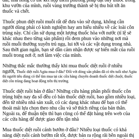
khu vườn của mình, ruồi vàng trưởng thành sẽ bị thu hút tới ăn
thuốc và chết.
Thuốc phun diệt ruồi muỗi rất dễ đưa vào sử dụng, không cần
người dùng phải có kinh nghiệm hay am hiểu nhiều về các loài côn
trùng này. Chỉ cần sử dụng một lượng thuốc hòa với nước (tỉ lệ sẽ
khác nhau theo từng sản phẩm) rồi đem phun vào những nơi mà
ruồi muỗi thường xuyên trú ngụ, lui tới và các vật dụng trong nhà.
Sau thời gian ngắn, bạn sẽ dần cảm nhận được sự biến mắt của ruồi
muỗi trong nơi ở, nơi làm việc của mình.
Những thắc mắc thường thấy khi mua thuốc diệt ruồi ở nhiều
người,
Thuốc diệt ruồi Agita mua ở đâu? Đối với dòng sản phẩm đã có tên tuổi như Agita
thì người tiêu dùng có thể tìm mua tại các cửa hàng chuyên doanh thuốc diệt chuột, thuốc
diệt côn trùng đang hoạt động trên thị trường.
Thuốc diệt ruồi bán ở đâu? Những cửa hàng phân phối thuốc côn
trùng hiện nay đa số đều có bán thuốc diệt ruồi, bao gồm nhiều loại,
đến từ nhiều nhà sản xuất, có các dạng khác nhau để bạn có thể
thoải mái lựa chọn theo nhu cầu và sở thích riêng của bản thân.
Ngoài ra, để thuận tiện thì bạn cũng có thể đặt hàng trên web của
các cửa hàng để được giao đến tận nhà
Mua thuốc diệt ruồi cánh bướm ở đâu? Nhiều loại thuốc có khả
năng diệt ruồi cánh bướm rất tốt, được bán ra rộng rãi bên ngoài thị