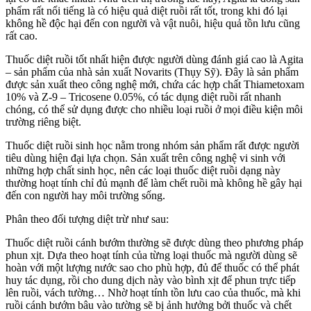
phẩm rất nổi tiếng là có hiệu quả diệt ruồi rất tốt, trong khi đó lại
không hề độc hại đến con người và vật nuôi, hiệu quả tồn lưu cũng
rất cao.
Thuốc diệt ruồi tốt nhất hiện được người dùng đánh giá cao là Agita
– sản phẩm của nhà sản xuất Novarits (Thụy Sỹ). Đây là sản phẩm
được sản xuất theo công nghệ mới, chứa các hợp chất Thiametoxam
10% và Z-9 – Tricosene 0.05%, có tác dụng diệt ruồi rất nhanh
chóng, có thể sử dụng được cho nhiều loại ruồi ở mọi điều kiện môi
trường riêng biệt.
Thuốc diệt ruồi sinh học nằm trong nhóm sản phẩm rất được người
tiêu dùng hiện đại lựa chọn. Sản xuất trên công nghệ vi sinh với
những hợp chất sinh học, nên các loại thuốc diệt ruồi dạng này
thường hoạt tính chỉ đủ mạnh để làm chết ruồi mà không hề gây hại
đến con người hay môi trường sống.
Phân theo đối tượng diệt trừ như sau:
Thuốc diệt ruồi cánh bướm thường sẽ được dùng theo phương pháp
phun xịt. Dựa theo hoạt tính của từng loại thuốc mà người dùng sẽ
hoàn với một lượng nước sao cho phù hợp, đủ để thuốc có thể phát
huy tác dụng, rồi cho dung dịch này vào bình xịt để phun trực tiếp
lên ruồi, vách tường… Nhờ hoạt tính tồn lưu cao của thuốc, mà khi
ruồi cánh bướm bâu vào tường sẽ bị ảnh hưởng bởi thuốc và chết