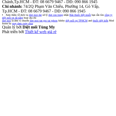
Chánh,Tp.HCM - ĐT: 08 6679 9467 - DĐ: 090 866 1945
Chi nhánh:
74/2Q Phạm Văn Chiêu, Phường 14, Gò Vấp,
Tp.HCM - ĐT: 08 6679 9467 - DĐ: 090 866 1945
Xem thêm về dịch vụ
diet moi dat
sử lý
diet con trung
nhận
Bán thuốc diệt muỗi
bạn cần tìm
công ty
diệt mối tại đà nẵng
hoạc địa chỉ
diet moi
là đơn vị chuyên
diet moi tan goc tai tphcm
Adsby
diệt mối tại TPHCM
and
thuốc diệt kiến
Mod
footer by
may dam cong chua
Quản lý bởi
Diệt mối Tùng My
Phát triển bởi
Thiết kế web giá rẻ