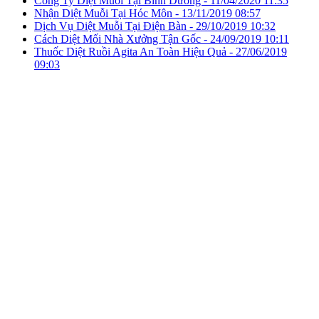
Công Ty Diệt Muỗi Tại Bình Dương -
11/04/2020 11:35
Nhận Diệt Muỗi Tại Hóc Môn -
13/11/2019 08:57
Dịch Vụ Diệt Muỗi Tại Điện Bàn -
29/10/2019 10:32
Cách Diệt Mối Nhà Xưởng Tận Gốc -
24/09/2019 10:11
Thuốc Diệt Ruồi Agita An Toàn Hiệu Quả -
27/06/2019
09:03