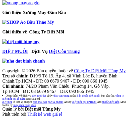
Giới thiệu Xưỡng May Đầm Bầu
Giới thiệu về Công Ty Diệt Mối
DIỆT MUỖI
- Dịch Vụ
Diệt Côn Trùng
Copyright © 2026 Bản quyền thuộc về
Công Ty Diệt Mối Tùng My
Trụ sở chính:
D19/9 Tổ 19, Ấp 4, xã Vĩnh Lộc B, huyện Bình
Chánh,Tp.HCM - ĐT: 08 6679 9467 - DĐ: 090 866 1945
Chi nhánh:
74/2Q Phạm Văn Chiêu, Phường 14, Gò Vấp,
Tp.HCM - ĐT: 08 6679 9467 - DĐ: 090 866 1945
Xem thêm về dịch vụ
diet moi dat
sử lý
diet con trung
nhận
Bán thuốc diệt muỗi
bạn cần tìm
công ty
diệt mối tại đà nẵng
hoạc địa chỉ
diet moi
là đơn vị chuyên
diet moi tan goc tai tphcm
Adsby
diệt mối tại TPHCM
and
thuốc diệt kiến
Mod
footer by
may dam cong chua
Quản lý bởi
Diệt mối Tùng My
Phát triển bởi
Thiết kế web giá rẻ