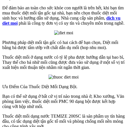
Để đảm bảo an toàn cho sức khỏe con người là trên hết, khi bạn tìm
mua thuốc diệt mối tận gốc tại nhà, bạn nên chọn thuốc diệt mối
sinh học và hướng dẫn sử dụng, Nhà cung cấp sản phẩm,
dich vu
diet moi
phải là công ty đơn vị có uy tín và chuyên môn trong nghề.
Phương pháp diệt mối tận gốc có hai cách để bạn chọn, Diệt mối
bằng bả được tẩm ướp với chất dẫn dụ mối (hop nhu moi).
Thuốc diệt mối ở dạng nước có tỷ lệ pha được hướng dẫn tại bao bì,
Thay thế cho bả nhử mối cũng được đưa vào sử dụng ở một số vị trí
xuất hiện mối thuận tiện nhằm rút ngắn thời gian.
Ưu Điểm Của Thuốc Diệt Mối Dạng Bột.
Bạn có thể sử dụng ở bất cứ vị trí nào trong nhà ở, Kho xưởng, Văn
phòng làm việc, thuốc diệt mối PMC 90 dạng bột được kết hợp
cùng với hộp nhử mối.
Thuốc diệt mối dạng nước TEMIZE 200SC là sản phẩm uy tín hàng
đầu, có tắc dụng diệt tận gốc tổ mối và phòng chống mối nền móng
cho công trình xây mới.