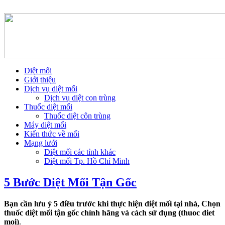
Diệt mối
Giới thiệu
Dịch vụ diệt mối
Dịch vụ diệt con trùng
Thuốc diệt mối
Thuốc diệt côn trùng
Máy diệt mối
Kiến thức về mối
Mạng lưới
Diệt mối các tỉnh khác
Diệt mối Tp. Hồ Chí Minh
5 Bước Diệt Mối Tận Gốc
Bạn cần lưu ý 5 điều trước khi thực hiện diệt mối tại nhà, Chọn
thuốc diệt mối tận gốc chính hãng và cách sử dụng (thuoc diet
moi)
.